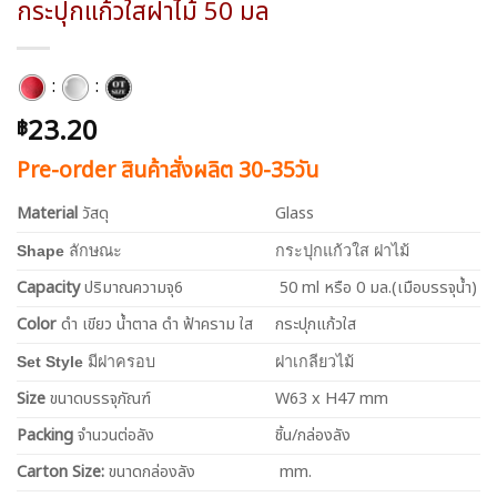
กระปุกแก้วใสฝาไม้ 50 มล
:
:
23.20
฿
Pre-order สินค้าสั่งผลิต 30-35วัน
Material
วัสดุ
Glass
Shape
ลักษณะ
กระปุกแก้วใส ฝาไม้
Capacity
ปริมาณความจุ6
50 ml หรือ 0 มล.(เมือบรรจุน้ำ)
Color
ดำ เขียว น้ำตาล ดำ ฟ้าคราม ใส
กระปุกแก้วใส
Set Style
มีฝาครอบ
ฝาเกลียวไม้
Size
ขนาดบรรจุภัณฑ์
W63 x H47 mm
Packing
จำนวนต่อลัง
ชิ้น/กล่องลัง
Carton Size:
ขนาดกล่องลัง
mm.