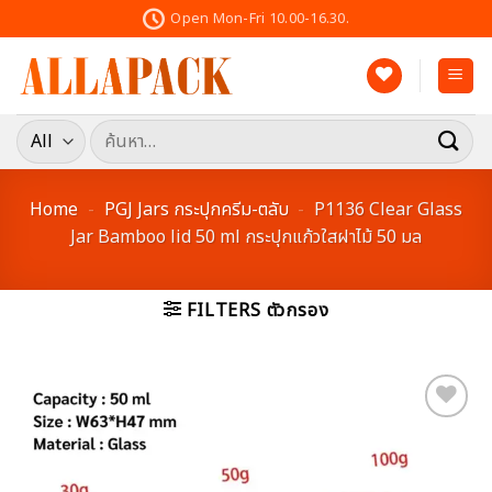
Skip
Open Mon-Fri 10.00-16.30.
to
content
ค้นหา:
Home
-
PGJ Jars กระปุกครีม-ตลับ
-
P1136 Clear Glass
Jar Bamboo lid 50 ml กระปุกแก้วใสฝาไม้ 50 มล
FILTERS ตัวกรอง
Add to