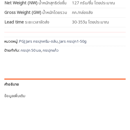
Net
Weight (NW)
น้ำหนักสุทธิต่อชิ้น
127 กรัม/ชิ้น โดยประมาณ
Gross Weight (GW)
น้ำหนักโดยรวม
กก./กล่องลัง
Lead time
ระยะเวลาจัดส่ง
30-35วัน โดยประมาณ
หมวดหมู่:
PGJ Jars กระปุกครีม-ตลับ
,
Jars กระปุก1-50g
ป้ายกำกับ:
กระปุก 50 มล
,
กระปุกแก้ว
คำอธิบาย
ข้อมูลเพิ่มเติม