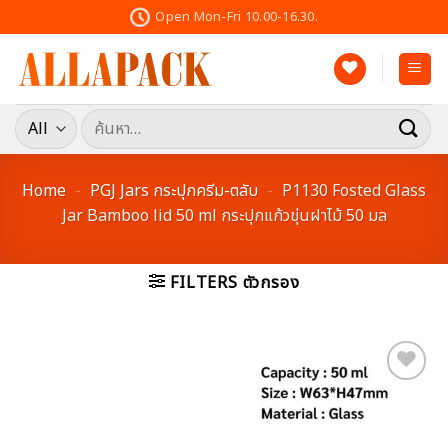
Skip
Open Mon-Fri 10.00-16.30.
to
content
ค้นหา:
Home
-
PGJ Jars กระปุกครีม-ตลับ
-
P1130 Fosted Glass
Jar Bamboo lid 50 ml กระปุกแก้วขุ่นฝาไม้ 50 มล
FILTERS ตัวกรอง
Add to