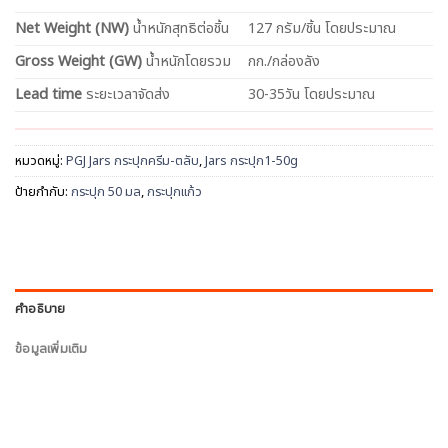
Net
Weight (NW)
น้ำหนักสุทธิต่อชิ้น
127 กรัม/ชิ้น โดยประมาณ
Gross Weight (GW)
น้ำหนักโดยรวม
กก./กล่องลัง
Lead time
ระยะเวลาจัดส่ง
30-35วัน โดยประมาณ
หมวดหมู่:
PGJ Jars กระปุกครีม-ตลับ
,
Jars กระปุก1-50g
ป้ายกำกับ:
กระปุก 50 มล
,
กระปุกแก้ว
คำอธิบาย
ข้อมูลเพิ่มเติม