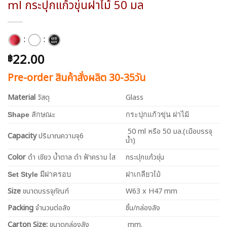
ml กระปุกแก้วขุ่นฝาไม้ 50 มล
:
:
22.00
฿
Pre-order สินค้าสั่งผลิต 30-35วัน
Material
วัสดุ
Glass
Shape
ลักษณะ
กระปุกแก้วขุ่น ฝาไม้
50 ml หรือ 50 มล.(เมือบรรจุ
Capacity
ปริมาณความจุ6
น้ำ)
Color
ดำ เขียว น้ำตาล ดำ ฟ้าคราม ใส
กระปุกแก้วขุ่น
ไม้
Set Style
มีฝาครอบ
ฝาเกลียว
Size
ขนาดบรรจุภัณฑ์
W63 x H47 mm
Packing
จำนวนต่อลัง
ชิ้น/กล่องลัง
Carton Size:
ขนาดกล่องลัง
mm.