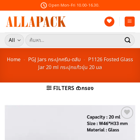
Skip
Open Mon-Fri 10.00-16.30.
to
content
ค้นหา:
Home
-
PGJ Jars กระปุกครีม-ตลับ
-
P1126 Fosted Glass
Jar 20 ml กระปุกแก้วขุ่น 20 มล
FILTERS ตัวกรอง
Add to