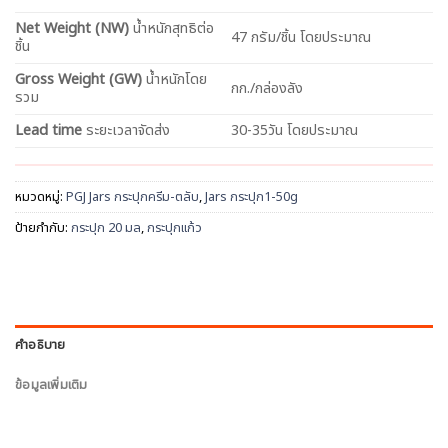
Net
Weight (NW)
น้ำหนักสุทธิต่อ
47 กรัม/ชิ้น โดยประมาณ
ชิ้น
Gross Weight (GW)
น้ำหนักโดย
กก./กล่องลัง
รวม
Lead time
ระยะเวลาจัดส่ง
30-35วัน โดยประมาณ
หมวดหมู่:
PGJ Jars กระปุกครีม-ตลับ
,
Jars กระปุก1-50g
ป้ายกำกับ:
กระปุก 20 มล
,
กระปุกแก้ว
คำอธิบาย
ข้อมูลเพิ่มเติม