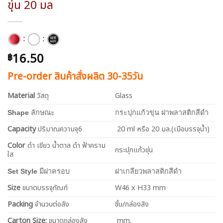
ขุ่น 20 มล
:
:
16.50
฿
Pre-order สินค้าสั่งผลิต 30-35วัน
Material
วัสดุ
Glass
Shape
ลักษณะ
กระปุกแก้วขุ่น ฝาพลาสติกสีดำ
Capacity
ปริมาณความจุ6
20 ml หรือ 20 มล.(เมือบรรจุน้ำ)
Color
ดำ เขียว น้ำตาล ดำ ฟ้าคราม
กระปุกแก้วขุ่น
ใส
Set Style
มีฝาครอบ
ฝาเกลียวพลาสติกสีดำ
Size
ขนาดบรรจุภัณฑ์
W46 x H33 mm
Packing
จำนวนต่อลัง
ชิ้น/กล่องลัง
Carton Size:
ขนาดกล่องลัง
mm.