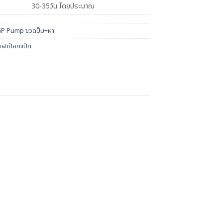
30-35วัน โดยประมาณ
P Pump ขวดปั้ม+ฝา
ฝาป๊อกแป๊ก