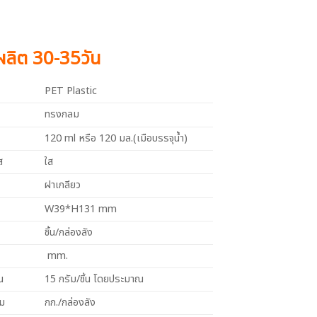
งผลิต 30-35วัน
PET Plastic
ทรงกลม
120 ml หรือ 120 มล.(เมือบรรจุน้ำ)
ส
ใส
ฝาเกลียว
W39*H131 mm
ชิ้น/กล่องลัง
mm.
น
15 กรัม/ชิ้น โดยประมาณ
วม
กก./กล่องลัง