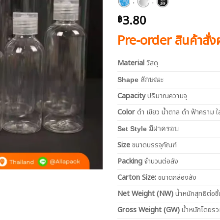
:
:
3.80
฿
Pre-order สินค้าสั่
Material
วัสดุ
Shape
ลักษณะ
Capacity
ปริมาณความจุ
Color
ดำ เขียว น้ำตาล ดำ ฟ้าคราม ใ
Set Style
มีฝาครอบ
Size
ขนาดบรรจุภัณฑ์
Packing
จำนวนต่อลัง
Carton Size:
ขนาดกล่องลัง
Net
Weight (NW)
น้ำหนักสุทธิต่อชิ้
Gross Weight (GW)
น้ำหนักโดยร