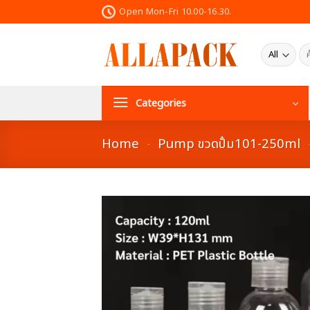
Skip
Open Mon-Fri 10.00-16.30.
to
content
ค้น
Categories
Home
-
Pump ขวดปั้ม101-250ml