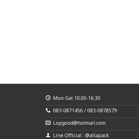
Mon-Sat 10.00-16.30
083-0871456 / 083-0878579
Lopgood@hotmail.com
Line Official : @allapack