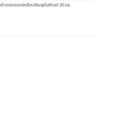
ก้วดรอปเปอร์เคลือบสีชมพูโรสโกลด์ 20 มล.