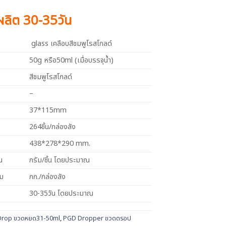
งผลิต 30-35วัน
glass เคลือบสีชมพูโรสโกลด์
50g หรือ50ml (เมื่อบรรจุน้ำ)
สีชมพูโรสโกลด์
–
37*115mm
264ชิ้น/กล่องลัง
438*278*290 mm.
น
กรัม/ชิ้น โดยประมาณ
วม
กก./กล่องลัง
30-35วัน โดยประมาณ
Drop ขวดหยด31-50ml
,
PGD Dropper ขวดดรอป