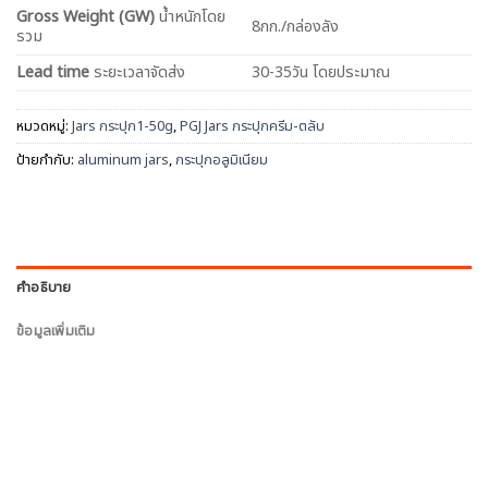
Gross Weight (GW)
น้ำหนักโดย
8กก./กล่องลัง
รวม
Lead time
ระยะเวลาจัดส่ง
30-35วัน โดยประมาณ
หมวดหมู่:
Jars กระปุก1-50g
,
PGJ Jars กระปุกครีม-ตลับ
ป้ายกำกับ:
aluminum jars
,
กระปุกอลูมิเนียม
คำอธิบาย
ข้อมูลเพิ่มเติม