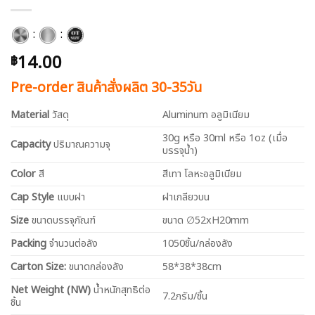
:
:
14.00
฿
Pre-order สินค้าสั่งผลิต 30-35วัน
Material
วัสดุ
A
luminum
อลูมิเนียม
30g หรือ 30ml หรือ 1oz (เมื่อ
Capacity
ปริมาณความจุ
บรรจุน้ำ)
Color
สี
สีเทา โลหะอลูมิเนียม
Cap Style
แบบฝา
ฝาเกลียวบน
Size
ขนาดบรรจุภัณฑ์
ขนาด ∅52xH20mm
Packing
จำนวนต่อลัง
1050ชิ้น/กล่องลัง
Carton Size:
ขนาดกล่องลัง
58*38*38cm
Net
Weight (NW)
น้ำหนักสุทธิต่อ
7.2กรัม/ชิ้น
ชิ้น