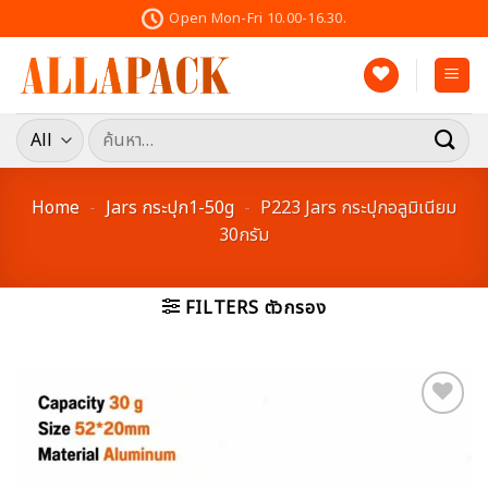
Skip
Open Mon-Fri 10.00-16.30.
to
content
ค้นหา:
Home
-
Jars กระปุก1-50g
-
P223 Jars กระปุกอลูมิเนียม
30กรัม
FILTERS ตัวกรอง
Add to