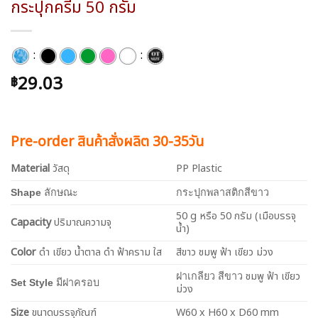
กระปุกครีม 50 กรัม
:
:
29.03
฿
Pre-order สินค้าสั่งผลิต 30-35วัน
Material
วัสดุ
PP Plastic
Shape
ลักษณะ
กระปุกพลาสติกสีขาว
50 g หรือ 50 กรัม (เมือบรรจุ
Capacity
ปริมาณความจุ
น้ำ)
Color
ดำ เขียว น้ำตาล ดำ ฟ้าคราม ใส
สีขาว ชมพู ฟ้า เขียว ม่วง
ชมพู ฟ้า เขียว
ฝาเกลียว สีขาว
Set Style
มีฝาครอบ
ม่วง
Size
ขนาดบรรจุภัณฑ์
W60 x H60 x D60 mm