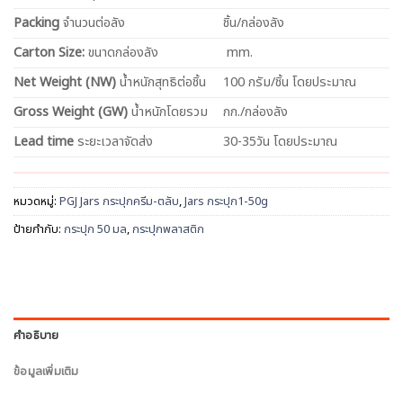
Packing
จำนวนต่อลัง
ชิ้น/กล่องลัง
Carton Size:
ขนาดกล่องลัง
mm.
Net
Weight (NW)
น้ำหนักสุทธิต่อชิ้น
100 กรัม/ชิ้น โดยประมาณ
Gross Weight (GW)
น้ำหนักโดยรวม
กก./กล่องลัง
Lead time
ระยะเวลาจัดส่ง
30-35วัน โดยประมาณ
หมวดหมู่:
PGJ Jars กระปุกครีม-ตลับ
,
Jars กระปุก1-50g
ป้ายกำกับ:
กระปุก 50 มล
,
กระปุกพลาสติก
คำอธิบาย
ข้อมูลเพิ่มเติม