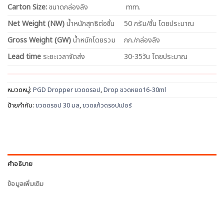
Carton Size:
ขนาดกล่องลัง
mm.
Net
Weight (NW)
น้ำหนักสุทธิต่อชิ้น
50 กรัม/ชิ้น โดยประมาณ
Gross Weight (GW)
น้ำหนักโดยรวม
กก./กล่องลัง
Lead time
ระยะเวลาจัดส่ง
30-35วัน โดยประมาณ
หมวดหมู่:
PGD Dropper ขวดดรอป
,
Drop ขวดหยด16-30ml
ป้ายกำกับ:
ขวดดรอป 30 มล
,
ขวดแก้วดรอปเปอร์
คำอธิบาย
ข้อมูลเพิ่มเติม