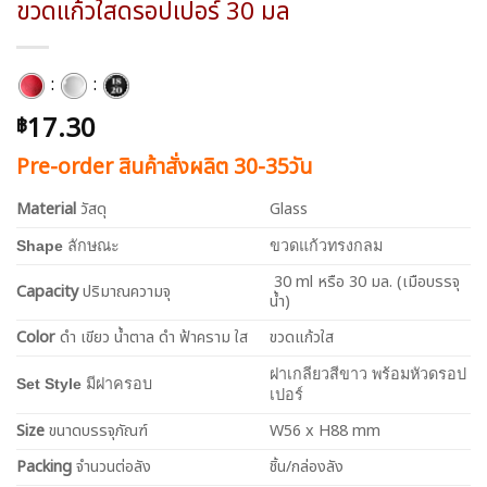
ขวดแก้วใสดรอปเปอร์ 30 มล
:
:
17.30
฿
Pre-order สินค้าสั่งผลิต 30-35วัน
Material
วัสดุ
Glass
Shape
ลักษณะ
ขวดแก้วทรงกลม
30 ml หรือ 30 มล. (เมือบรรจุ
Capacity
ปริมาณความจุ
น้ำ)
Color
ดำ เขียว น้ำตาล ดำ ฟ้าคราม ใส
ขวดแก้วใส
ฝาเกลียวสีขาว พร้อมหัวดรอป
Set Style
มีฝาครอบ
เปอร์
Size
ขนาดบรรจุภัณฑ์
W56 x H88 mm
Packing
จำนวนต่อลัง
ชิ้น/กล่องลัง