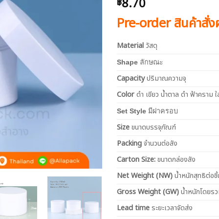
8.70
฿
Pre-order สินค้าสั่
Material
วัสดุ
Shape
ลักษณะ
Capacity
ปริมาณความจุ
Color
ดำ เขียว น้ำตาล ดำ ฟ้าคราม ใ
Set Style
มีฝาครอบ
Size
ขนาดบรรจุภัณฑ์
Packing
จำนวนต่อลัง
Carton Size:
ขนาดกล่องลัง
Net
Weight (NW)
น้ำหนักสุทธิต่อชิ้
Gross Weight (GW)
น้ำหนักโดยร
Lead time
ระยะเวลาจัดส่ง