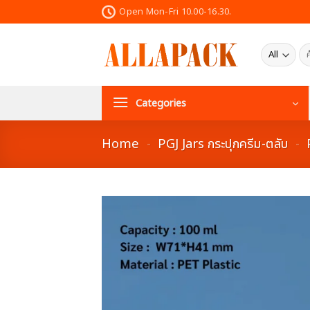
Skip
Open Mon-Fri 10.00-16.30.
to
content
ค้น
Categories
Home
-
PGJ Jars กระปุกครีม-ตลับ
-