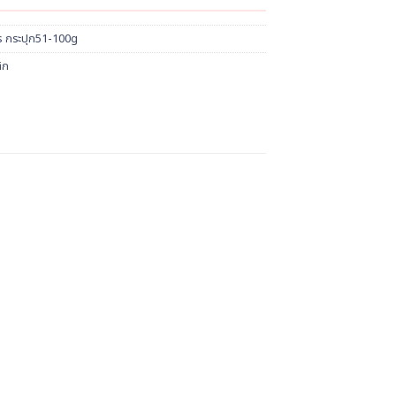
s กระปุก51-100g
ิก