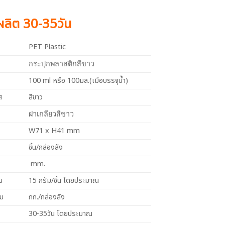
งผลิต 30-35วัน
PET Plastic
กระปุกพลาสติกสีขาว
100 ml หรือ 100มล.(เมือบรรจุน้ำ)
ส
สีขาว
ฝาเกลียวสีขาว
W71 x H41 mm
ชิ้น/กล่องลัง
mm.
น
15 กรัม/ชิ้น โดยประมาณ
วม
กก./กล่องลัง
30-35วัน โดยประมาณ