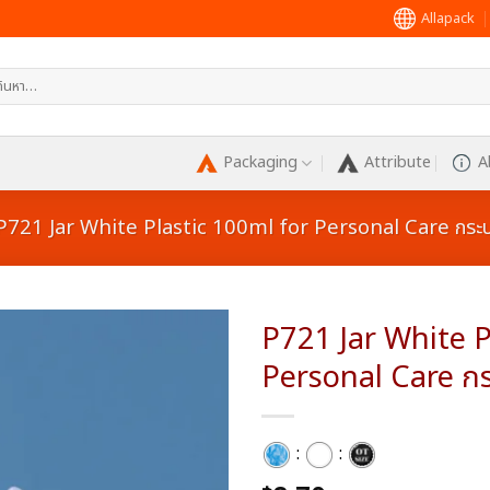
Allapack
หา:
Packaging
Attribute
A
P721 Jar White Plastic 100ml for Personal Care กระป
P721 Jar White P
Personal Care กร
Add to
wishlist
:
: